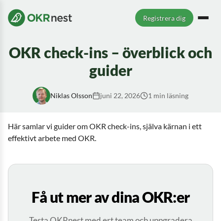
Registrera dig
OKR check-ins – överblick och
guider
Niklas Olsson
juni 22, 2026
1 min läsning
Här samlar vi guider om OKR check-ins, själva kärnan i ett
effektivt arbete med OKR.
Få ut mer av dina OKR:er
Testa OKRnest med ert team och uppgradera